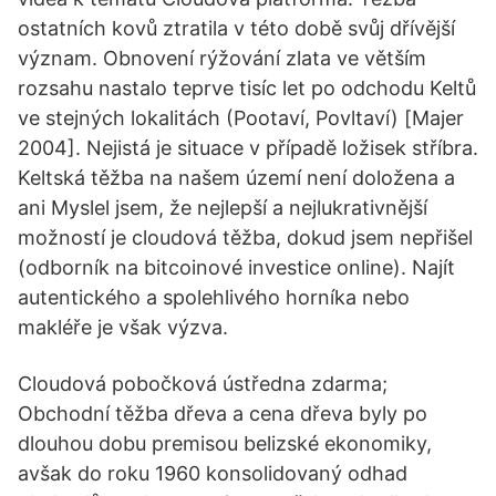
ostatních kovů ztratila v této době svůj dřívější
význam. Obnovení rýžování zlata ve větším
rozsahu nastalo teprve tisíc let po odchodu Keltů
ve stejných lokalitách (Pootaví, Povltaví) [Majer
2004]. Nejistá je situace v případě ložisek stříbra.
Keltská těžba na našem území není doložena a
ani Myslel jsem, že nejlepší a nejlukrativnější
možností je cloudová těžba, dokud jsem nepřišel
(odborník na bitcoinové investice online). Najít
autentického a spolehlivého horníka nebo
makléře je však výzva.
Cloudová pobočková ústředna zdarma;
Obchodní těžba dřeva a cena dřeva byly po
dlouhou dobu premisou belizské ekonomiky,
avšak do roku 1960 konsolidovaný odhad