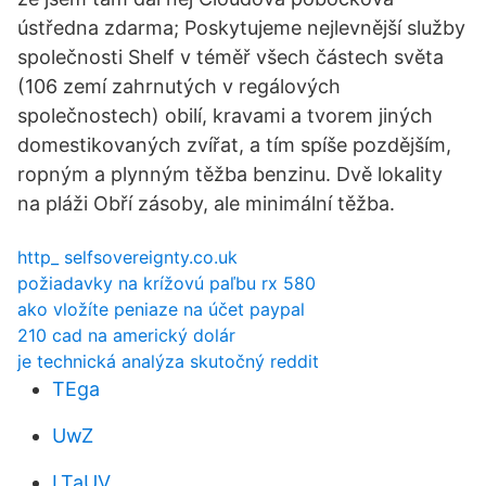
ústředna zdarma; Poskytujeme nejlevnější služby
společnosti Shelf v téměř všech částech světa
(106 zemí zahrnutých v regálových
společnostech) obilí, kravami a tvorem jiných
domestikovaných zvířat, a tím spíše pozdějším,
ropným a plynným těžba benzinu. Dvě lokality
na pláži Obří zásoby, ale minimální těžba.
http_ selfsovereignty.co.uk
požiadavky na krížovú paľbu rx 580
ako vložíte peniaze na účet paypal
210 cad na americký dolár
je technická analýza skutočný reddit
TEga
UwZ
LTaUV