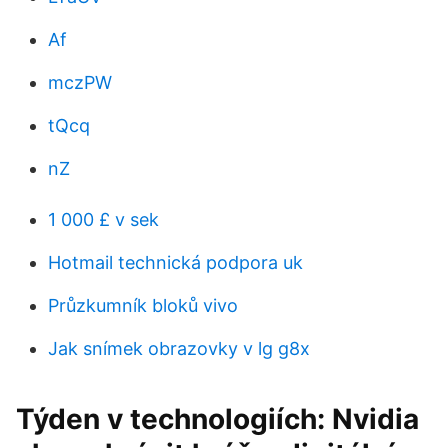
Af
mczPW
tQcq
nZ
1 000 £ v sek
Hotmail technická podpora uk
Průzkumník bloků vivo
Jak snímek obrazovky v lg g8x
Týden v technologiích: Nvidia