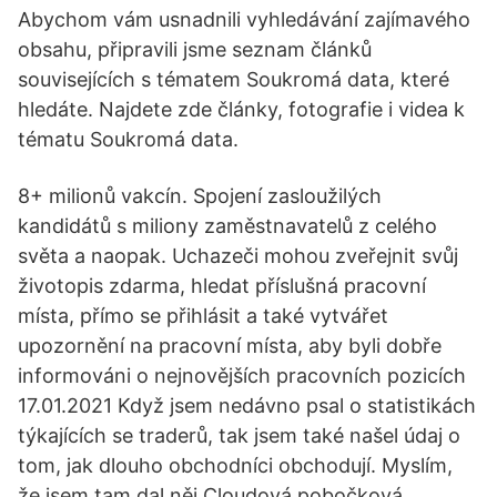
Abychom vám usnadnili vyhledávání zajímavého
obsahu, připravili jsme seznam článků
souvisejících s tématem Soukromá data, které
hledáte. Najdete zde články, fotografie i videa k
tématu Soukromá data.
8+ milionů vakcín. Spojení zasloužilých
kandidátů s miliony zaměstnavatelů z celého
světa a naopak. Uchazeči mohou zveřejnit svůj
životopis zdarma, hledat příslušná pracovní
místa, přímo se přihlásit a také vytvářet
upozornění na pracovní místa, aby byli dobře
informováni o nejnovějších pracovních pozicích
17.01.2021 Když jsem nedávno psal o statistikách
týkajících se traderů, tak jsem také našel údaj o
tom, jak dlouho obchodníci obchodují. Myslím,
že jsem tam dal něj Cloudová pobočková